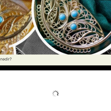
 nədir?
Avq 7, 2026
Humidity:
21 %
Wind:
18 mph
Clouds:
12%
Sunrise:
05:52