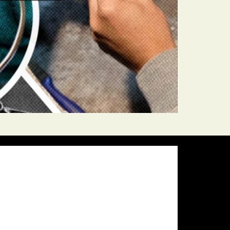
Pressure:
1008 mb
Wind Gust:
17 mph
Visibility:
10 km
Sunset:
19:59