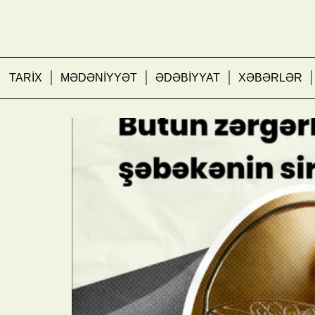
TARİX
MƏDƏNİYYƏT
ƏDƏBİYYAT
XƏBƏRLƏR
Zərgərlikdə ən bahalı 