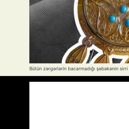
Bütün zərgərlərin bacarmadığı şəbəkənin sirri
Azərbaycan Respublikası, AZ
18:52,
37
°C
Az Buludlu