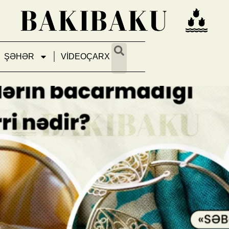
ŞƏHƏR
VİDEOÇARX
üslub