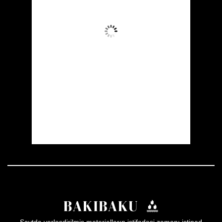
Aydın Səma
Wind Gust:
8 mph
Clouds:
0%
Visibility:
10 km
Sunrise:
05:53
Sunset:
19:57
30 %
1011 mb
6 mph
Weather from OpenWeatherMap