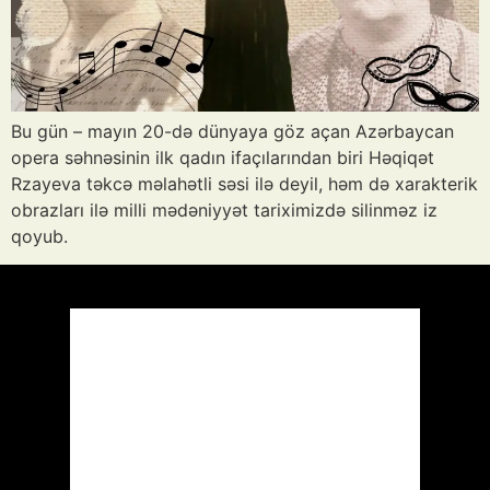
Bu gün – mayın 20-də dünyaya göz açan Azərbaycan
opera səhnəsinin ilk qadın ifaçılarından biri Həqiqət
Rzayeva təkcə məlahətli səsi ilə deyil, həm də xarakterik
obrazları ilə milli mədəniyyət tariximizdə silinməz iz
qoyub.
Azərbaycan
Respublikası, AZ
10:08,
Avq 8, 2026
33
°C