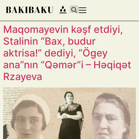
Maqomayevin kəşf etdiyi,
Stalinin “Bax, budur
aktrisa!” dediyi, “Ögey
ana”nın “Qəmər”i – Həqiqət
Rzayeva