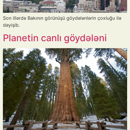
Son illərdə Bakının görünüşü göydələnlərin çoxluğu ilə
dəyişib.
Planetin canlı göydələni