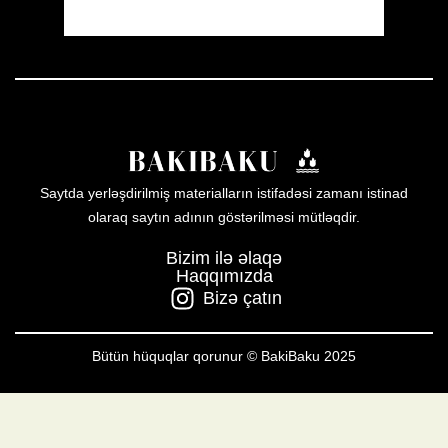
Weather from OpenWeatherMap
Saytda yerləşdirilmiş materialların istifadəsi zamanı istinad
olaraq saytın adının göstərilməsi mütləqdir.
Bizim ilə əlaqə
Haqqımızda
Bizə çatın
Bütün hüquqlar qorunur © BakiBaku 2025