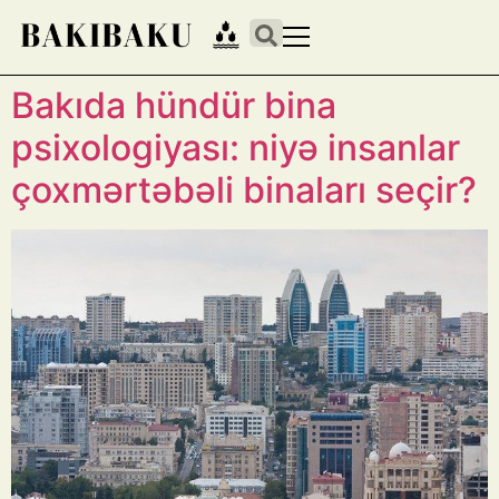
Bakıda hündür bina
psixologiyası: niyə insanlar
çoxmərtəbəli binaları seçir?