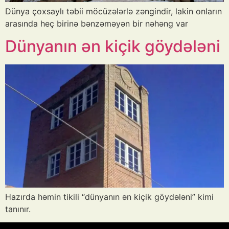
Dünya çoxsaylı təbii möcüzələrlə zəngindir, lakin onların
arasında heç birinə bənzəməyən bir nəhəng var
Dünyanın ən kiçik göydələni
Hazırda həmin tikili “dünyanın ən kiçik göydələni” kimi
tanınır.