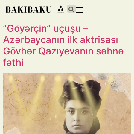
“Göyərçin” uçuşu –
Azərbaycanın ilk aktrisası
Gövhər Qazıyevanın səhnə
fəthi