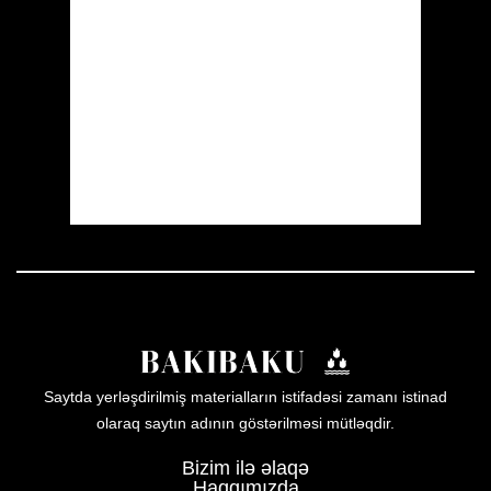
Wind Gust:
13 mph
Clouds:
13%
Visibility:
10 km
Sunrise:
05:54
Sunset:
19:56
21 %
1004 mb
12 mph
Weather from OpenWeatherMap
Saytda yerləşdirilmiş materialların istifadəsi zamanı istinad
olaraq saytın adının göstərilməsi mütləqdir.
Bizim ilə əlaqə
Haqqımızda