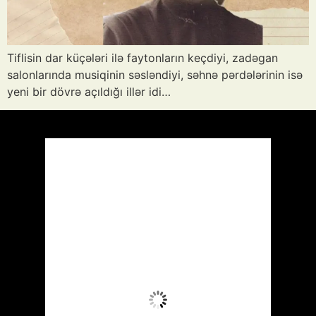
Tiflisin dar küçələri ilə faytonların keçdiyi, zadəgan
salonlarında musiqinin səsləndiyi, səhnə pərdələrinin isə
yeni bir dövrə açıldığı illər idi…
Azərbaycan
Respublikası, AZ
15:32,
Avq 9, 2026
40
°C
Az Buludlu