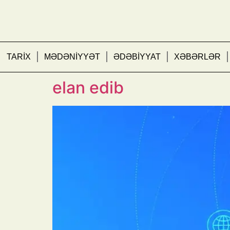
TARİX
MƏDƏNİYYƏT
ƏDƏBİYYAT
XƏBƏRLƏR
Gənclər Fondu inkişaf 
elan edib