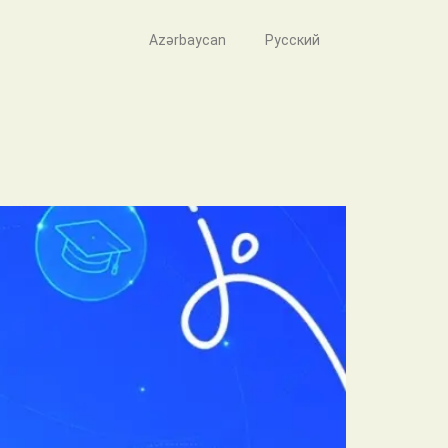
Azərbaycan
Русский
rə qrant müsabiqəsi