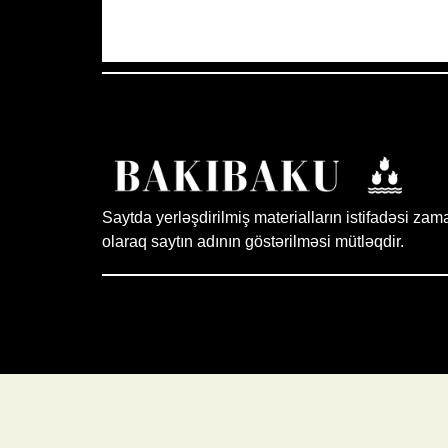
Aydın Səma
Saytda yerləşdirilmiş materialların istifadəsi zam
olaraq saytın adının göstərilməsi mütləqdir.