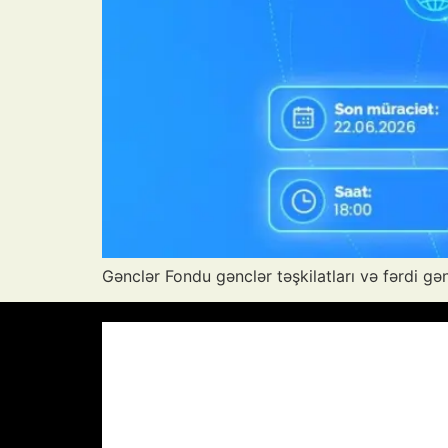
Gənclər Fondu gənclər təşkilatları və fərdi gə
Azərbaycan Respublikası, AZ
08:52,
32
°C