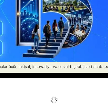
nclər üçün inkişaf, innovasiya və sosial təşəbbüsləri əhatə e
Avq 10, 2026
Humidity:
31 %
Wind:
5 mph
Clouds:
0%
Sunrise:
05:55