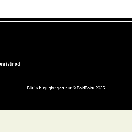
Weather from OpenWeatherMap
anı istinad
Bütün hüquqlar qorunur © BakiBaku 2025