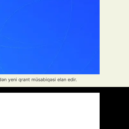
dən yeni qrant müsabiqəsi elan edir.
Pressure:
1008 mb
Wind Gust:
5 mph
Visibility:
10 km
Sunset:
19:55