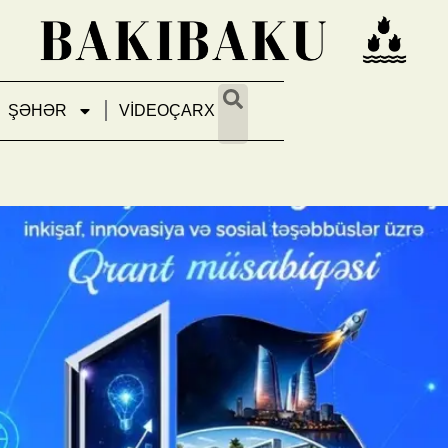
ŞƏHƏR
VİDEOÇARX
və innovasiya istiqamətləri üz