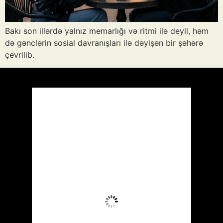
Bakı son illərdə yalnız memarlığı və ritmi ilə deyil, həm
də gənclərin sosial davranışları ilə dəyişən bir şəhərə
çevrilib.
Azərbaycan
Respublikası, AZ
06:42,
Avq 9, 2026
27
°C
Aydın Səma
Wind Gust:
2 mph