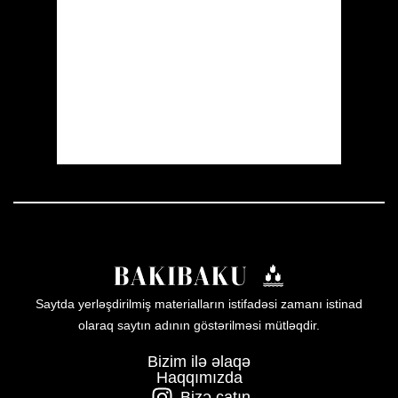
Clouds:
4%
Visibility:
10 km
Sunrise:
05:54
Sunset:
19:56
53 %
1008 mb
2 mph
Weather from OpenWeatherMap
Saytda yerləşdirilmiş materialların istifadəsi zamanı istinad
olaraq saytın adının göstərilməsi mütləqdir.
Bizim ilə əlaqə
Haqqımızda
Bizə çatın