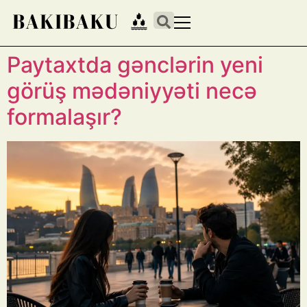
Paytaxtda gənclərin yeni
görüş mədəniyyəti necə
formalaşır?