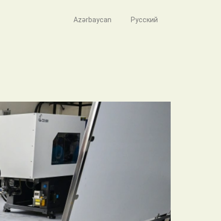
Azərbaycan
Русский
tehsalı müəssisəsinin