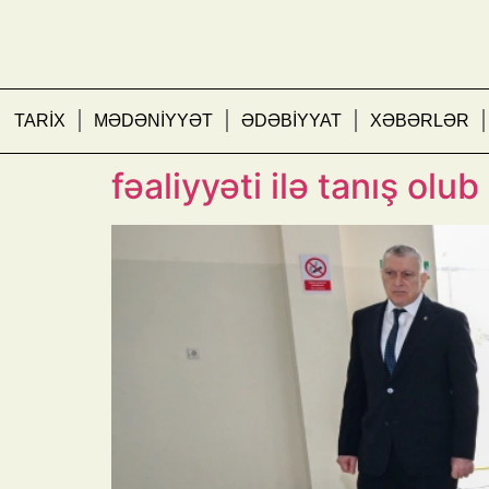
TARİX
MƏDƏNİYYƏT
ƏDƏBİYYAT
XƏBƏRLƏR
Prezident İlham Əliyev 
fəaliyyəti ilə tanış olub