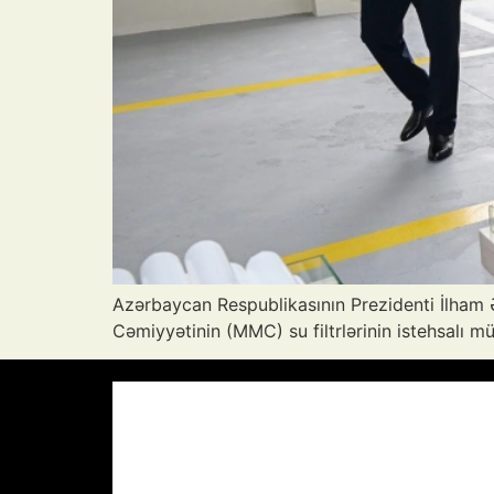
Azərbaycan Respublikasının Prezidenti İlham 
Cəmiyyətinin (MMC) su filtrlərinin istehsalı müə
Azərbaycan Respublikası, AZ
23:26,
29
°C