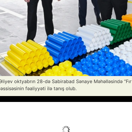
Əliyev oktyabrın 28-də Sabirabad Sənaye Məhəlləsində “Fır
ssisəsinin fəaliyyəti ilə tanış olub.
Avq 8, 2026
Humidity:
43 %
Wind:
10 mph
Clouds:
80%
Sunrise:
05:53