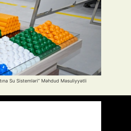
tına Su Sistemləri” Məhdud Məsuliyyətli
Pressure:
1009 mb
Wind Gust:
22 mph
Visibility:
10 km
Sunset:
19:57