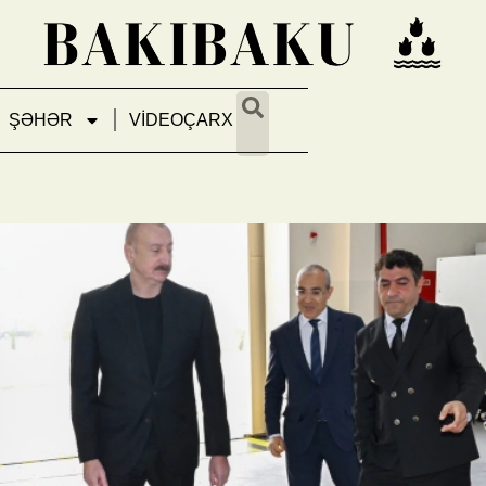
ŞƏHƏR
VİDEOÇARX
Sabirabadda su filtrlərinin is