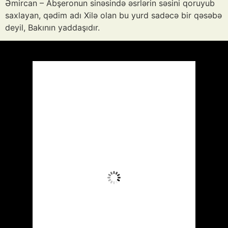
Əmircan – Abşeronun sinəsində əsrlərin səsini qoruyub
saxlayan, qədim adı Xilə olan bu yurd sadəcə bir qəsəbə
deyil, Bakının yaddaşıdır.
Azərbaycan
Respublikası, AZ
00:07,
Avq 8, 2026
27
°C
Aydın Səma
Wind Gust:
18 mph
Clouds:
0%
Visibility:
10 km
Sunrise:
05:52