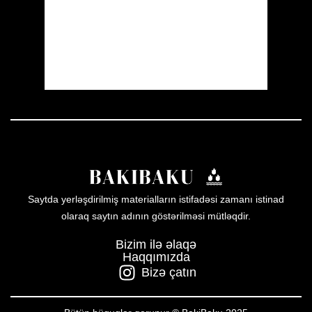
Sunset:
19:59
44 %
1011 mb
7 mph
Weather from OpenWeatherMap
Saytda yerləşdirilmiş materialların istifadəsi zamanı istinad
olaraq saytın adının göstərilməsi mütləqdir.
Bizim ilə əlaqə
Haqqımızda
Bizə çatın