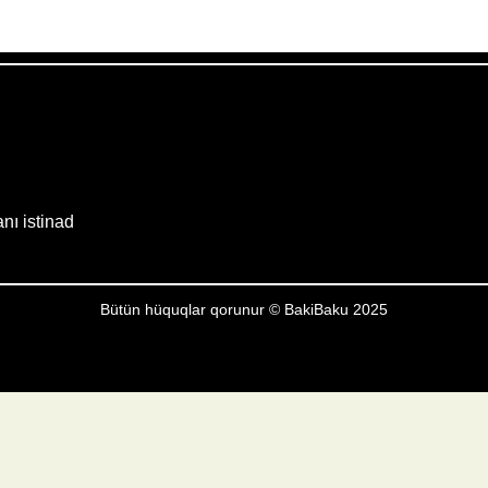
Weather from OpenWeatherMap
anı istinad
Bütün hüquqlar qorunur © BakiBaku 2025