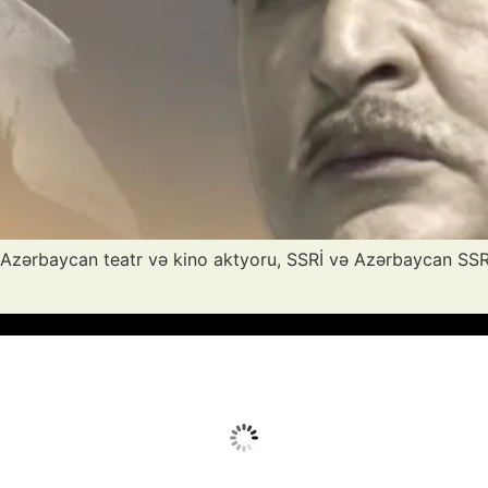
ə Azərbaycan teatr və kino aktyoru, SSRİ və Azərbaycan SSR x
Avq 6, 2026
Humidity:
40 %
Wind:
4 mph
Clouds:
0%
Sunrise:
05:51