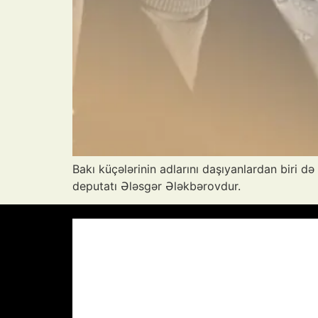
Bakı küçələrinin adlarını daşıyanlardan biri d
deputatı Ələsgər Ələkbərovdur.
Azərbaycan Respublikası, AZ
07:42,
28
°C
Aydın Səma