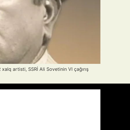
alq artisti, SSRİ Ali Sovetinin VI çağırış
Pressure:
1013 mb
Wind Gust:
5 mph
Visibility:
10 km
Sunset:
20:00