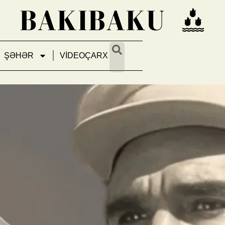
ŞƏHƏR
VİDEOÇARX
r? – Bakı küçələrinin adlarını