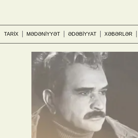
TARİX
MƏDƏNİYYƏT
ƏDƏBİYYAT
XƏBƏRLƏR
Ələsgər Ələkbərov kimdi