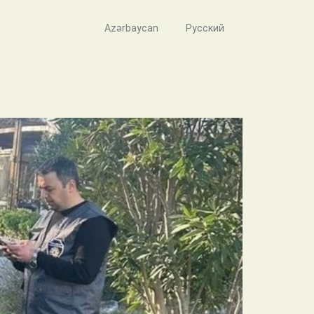
Azərbaycan
Русский
 işləri davam etdirilir