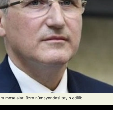
m məsələləri üzrə nümayəndəsi təyin edilib.