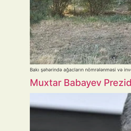
Bakı şəhərində ağacların nömrələnməsi və invent
Muxtar Babayev Prezide