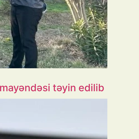
mayəndəsi təyin edilib