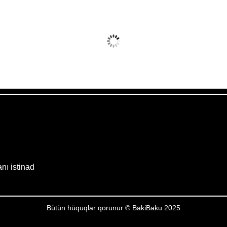
Avq 7, 2026
Humidity:
25 %
Wind:
8 mph
Clouds:
6%
Sunrise:
05:52
Weather from OpenWeatherMap
anı istinad
Bütün hüquqlar qorunur © BakiBaku 2025