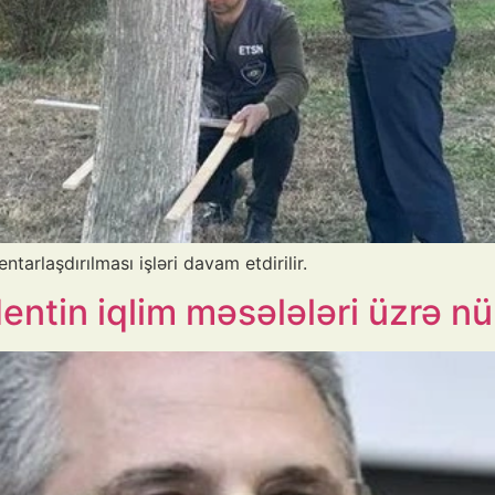
arlaşdırılması işləri davam etdirilir.
ntin iqlim məsələləri üzrə nü