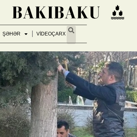
ŞƏHƏR
VİDEOÇARX
ənməsi və inventarlaşdırılması