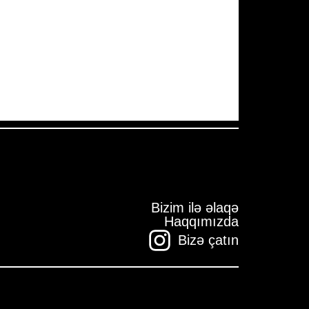
Pressure:
1011 mb
Wind Gust:
11 mph
Visibility:
10 km
Sunset:
19:59
Bizim ilə əlaqə
Haqqımızda
Bizə çatın