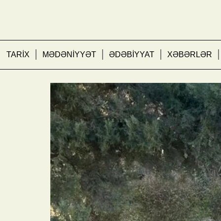
TARİX
MƏDƏNİYYƏT
ƏDƏBİYYAT
XƏBƏRLƏR
Bakıda ağacların nömrəl