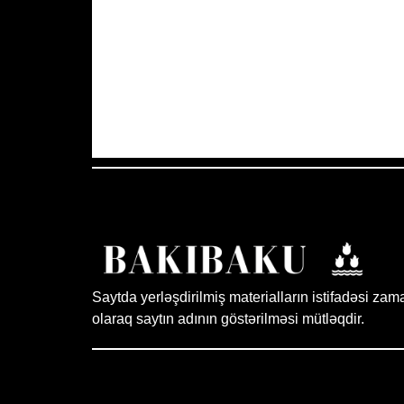
Azərbaycan Respublikası, AZ
12:36,
36
°C
Aydın Səma
Saytda yerləşdirilmiş materialların istifadəsi zam
olaraq saytın adının göstərilməsi mütləqdir.