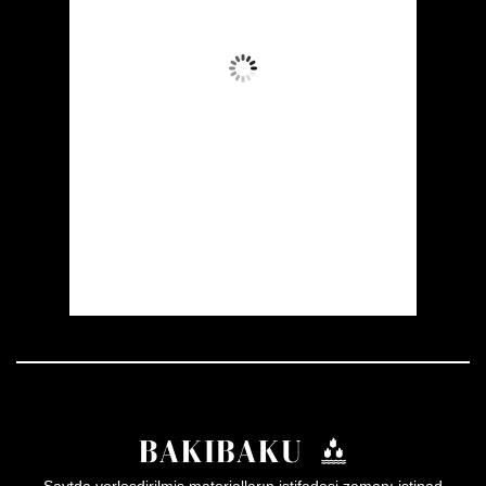
Aydın Səma
Wind Gust:
2 mph
Clouds:
6%
Visibility:
10 km
Sunrise:
05:54
Sunset:
19:56
56 %
1008 mb
2 mph
Weather from OpenWeatherMap