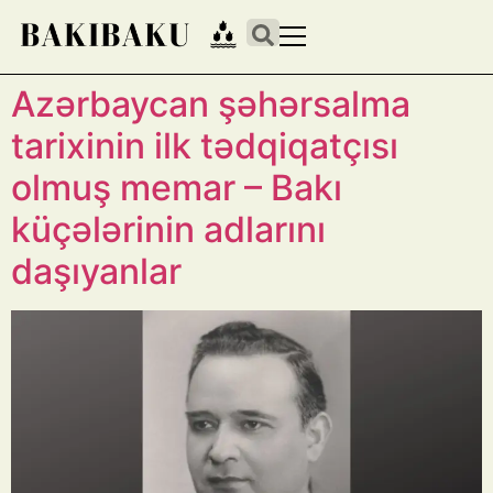
Azərbaycan şəhərsalma
tarixinin ilk tədqiqatçısı
olmuş memar – Bakı
küçələrinin adlarını
daşıyanlar