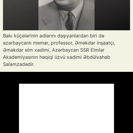
Bakı küçələrinin adlarını daşıyanlardan biri də
azərbaycanlı memar, professor, Əməkdar inşaatçı,
Əməkdar elm xadimi, Azərbaycan SSR Elmlər
Akademiyasının həqiqi üzvü xadimi Əbdülvahab
Salamzadədir.
Azərbaycan
Respublikası, AZ
05:02,
Avq 9, 2026
25
°C