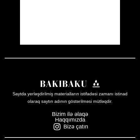
Sunrise:
05:51
Sunset:
20:00
38 %
1012 mb
14 mph
Weather from OpenWeatherMap
Saytda yerləşdirilmiş materialların istifadəsi zamanı istinad
olaraq saytın adının göstərilməsi mütləqdir.
Bizim ilə əlaqə
Haqqımızda
Bizə çatın