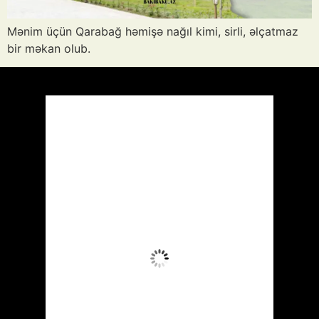
Mənim üçün Qarabağ həmişə nağıl kimi, sirli, əlçatmaz
bir məkan olub.
Azərbaycan
Respublikası, AZ
23:04,
Avq 6, 2026
29
°C
Aydın Səma
Wind Gust:
27 mph
Clouds:
4%
Visibility:
10 km