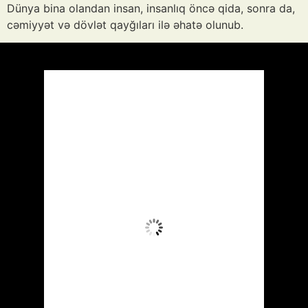
Dünya bina olandan insan, insanlıq öncə qida, sonra da,
cəmiyyət və dövlət qayğıları ilə əhatə olunub.
Azərbaycan
Respublikası, AZ
11:53,
Avq 7, 2026
36
°C
Aydın Səma
Wind Gust:
11 mph
Clouds:
6%
Visibility:
10 km
Sunrise:
05:52