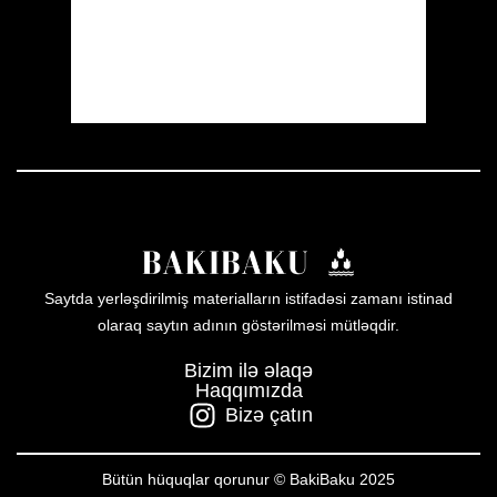
Sunset:
19:59
25 %
1011 mb
8 mph
Weather from OpenWeatherMap
Saytda yerləşdirilmiş materialların istifadəsi zamanı istinad
olaraq saytın adının göstərilməsi mütləqdir.
Bizim ilə əlaqə
Haqqımızda
Bizə çatın
Bütün hüquqlar qorunur © BakiBaku 2025