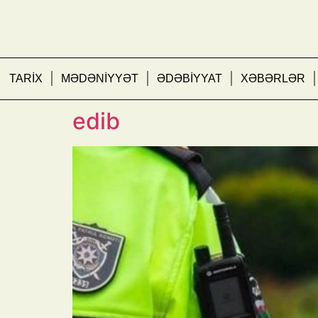
TARİX
MƏDƏNİYYƏT
ƏDƏBİYYAT
XƏBƏRLƏR
Yol polisi qeyri-sabit h
edib