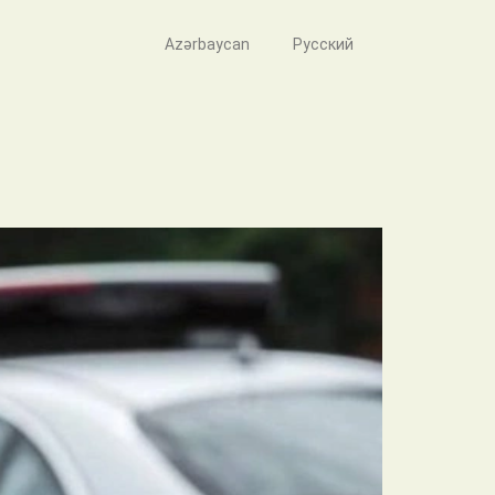
Azərbaycan
Русский
tirakçılarına müraciət