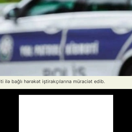
ti ilə bağlı hərəkət iştirakçılarına müraciət edib.
Azərbaycan
Respublikası, AZ
16:15,
Avq 6, 2026