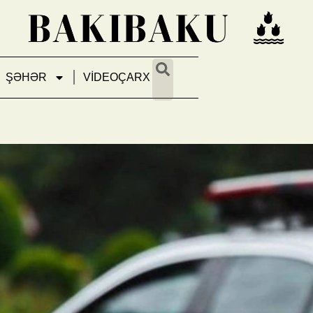
ŞƏHƏR
VİDEOÇARX
ava şəraiti ilə bağlı hərəkət iş