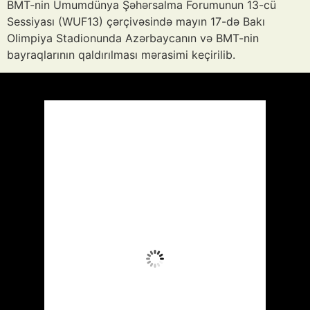
BMT-nin Ümumdünya Şəhərsalma Forumunun 13-cü
Sessiyası (WUF13) çərçivəsində mayın 17-də Bakı
Olimpiya Stadionunda Azərbaycanın və BMT-nin
bayraqlarının qaldırılması mərasimi keçirilib.
Azərbaycan
Respublikası, AZ
12:28,
Avq 10, 2026
37
°C
Aydın Səma
Wind Gust:
7 mph
Clouds:
0%
Visibility:
10 km