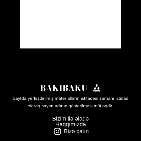
Sunrise:
05:55
Sunset:
19:55
21 %
1007 mb
6 mph
Weather from OpenWeatherMap
Saytda yerləşdirilmiş materialların istifadəsi zamanı istinad
olaraq saytın adının göstərilməsi mütləqdir.
Bizim ilə əlaqə
Haqqımızda
Bizə çatın