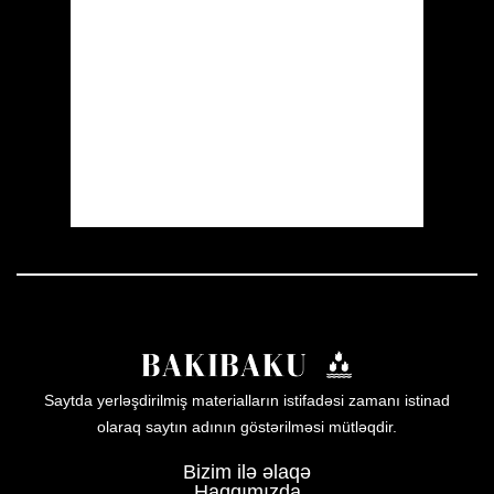
Wind Gust:
10 mph
Clouds:
6%
Visibility:
10 km
Sunrise:
05:54
Sunset:
19:56
29 %
1008 mb
8 mph
Weather from OpenWeatherMap
Saytda yerləşdirilmiş materialların istifadəsi zamanı istinad
olaraq saytın adının göstərilməsi mütləqdir.
Bizim ilə əlaqə
Haqqımızda