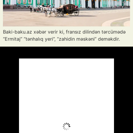
Baki-baku.az xəbər verir ki, fransız dilindən tərcümədə
“Ermitaj” “tənhalıq yeri”, “zahidin məskəni” deməkdir.
Azərbaycan
Respublikası, AZ
10:44,
Avq 9, 2026
35
°C
Aydın Səma