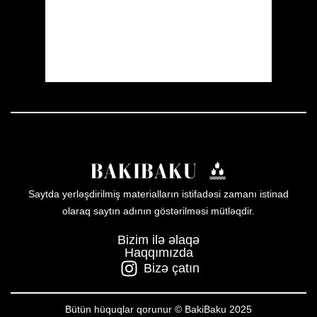
Sunset:
20:00
45 %
1012 mb
3 mph
Weather from OpenWeatherMap
Saytda yerləşdirilmiş materialların istifadəsi zamanı istinad
olaraq saytın adının göstərilməsi mütləqdir.
Bizim ilə əlaqə
Haqqımızda
Bizə çatın
Bütün hüquqlar qorunur © BakiBaku 2025