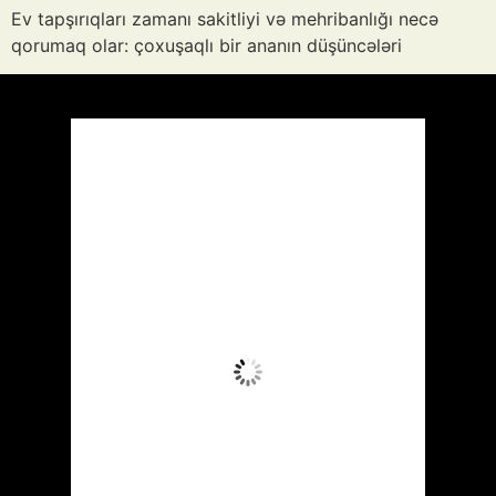
Ev tapşırıqları zamanı sakitliyi və mehribanlığı necə
qorumaq olar: çoxuşaqlı bir ananın düşüncələri
Azərbaycan
Respublikası, AZ
03:37,
Avq 6, 2026
24
°C
Az Buludlu
Wind Gust:
4 mph
Clouds:
11%
Visibility:
10 km
Sunrise:
05:51