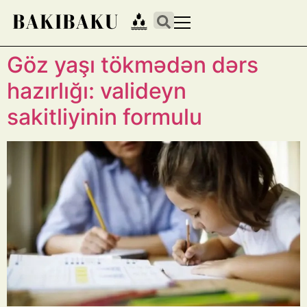
Göz yaşı tökmədən dərs
hazırlığı: valideyn
sakitliyinin formulu