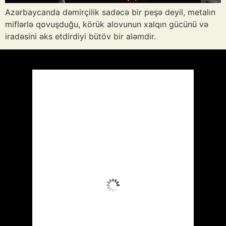
Azərbaycanda dəmirçilik sadəcə bir peşə deyil, metalın
miflərlə qovuşduğu, körük alovunun xalqın gücünü və
iradəsini əks etdirdiyi bütöv bir aləmdir.
Azərbaycan
Respublikası, AZ
11:41,
Avq 6, 2026
35
°C
Aydın Səma
Wind Gust:
11 mph
Clouds:
0%
Visibility:
10 km