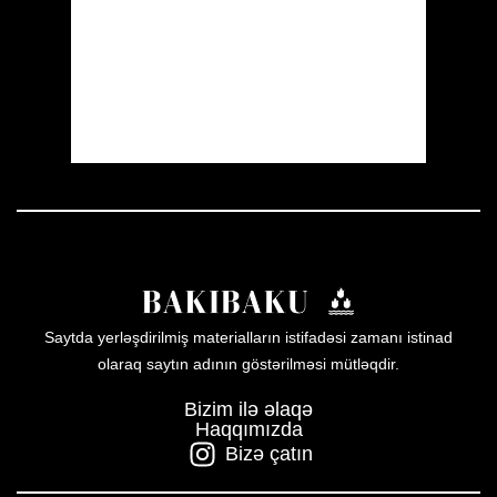
Sunrise:
05:51
Sunset:
20:00
21 %
1011 mb
7 mph
Weather from OpenWeatherMap
Saytda yerləşdirilmiş materialların istifadəsi zamanı istinad
olaraq saytın adının göstərilməsi mütləqdir.
Bizim ilə əlaqə
Haqqımızda
Bizə çatın