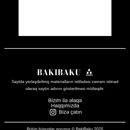
Sunset:
20:00
21 %
1011 mb
7 mph
Weather from OpenWeatherMap
Saytda yerləşdirilmiş materialların istifadəsi zamanı istinad
olaraq saytın adının göstərilməsi mütləqdir.
Bizim ilə əlaqə
Haqqımızda
Bizə çatın
Bütün hüquqlar qorunur © BakiBaku 2025