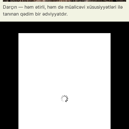
Darçın — həm ətirli, həm də müalicəvi xüsusiyyətləri ilə
tanınan qədim bir ədviyyatdır.
Azərbaycan
Respublikası, AZ
11:40,
Avq 6, 2026
35
°C
Aydın Səma
Wind Gust:
11 mph
Clouds:
0%
Visibility:
10 km
Sunrise:
05:51