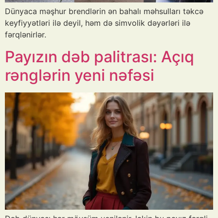
Dünyaca məşhur brendlərin ən bahalı məhsulları təkcə
keyfiyyətləri ilə deyil, həm də simvolik dəyərləri ilə
fərqlənirlər.
Payızın dəb palitrası: Açıq
rənglərin yeni nəfəsi