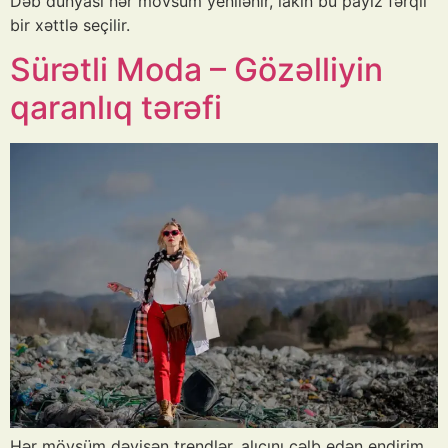
Dəb dünyası hər mövsüm yenilənir, lakin bu payız fərqli
bir xəttlə seçilir.
Sürətli Moda – Gözəlliyin
qaranlıq tərəfi
Hər mövsüm dəyişən trendlər, alıcını cəlb edən endirim