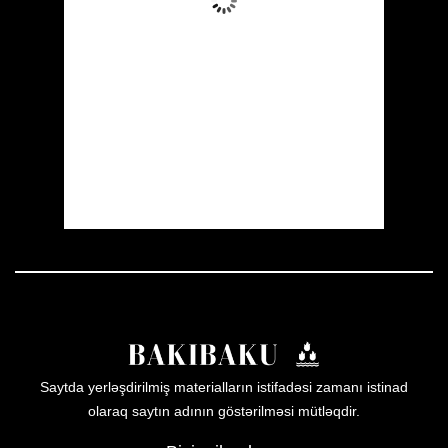
Wind Gust:
14 mph
Clouds:
2%
Visibility:
10 km
Sunrise:
05:53
Sunset:
19:57
19 %
1005 mb
13 mph
Weather from OpenWeatherMap
Saytda yerləşdirilmiş materialların istifadəsi zamanı istinad
olaraq saytın adının göstərilməsi mütləqdir.