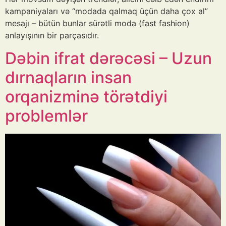
kampaniyaları və “modada qalmaq üçün daha çox al”
mesajı – bütün bunlar sürətli moda (fast fashion)
anlayışının bir parçasıdır.
Dəbin ifrat dərəcəsi – Uzun
dırnaqların insan
orqanizminə törətdiyi
problemlər