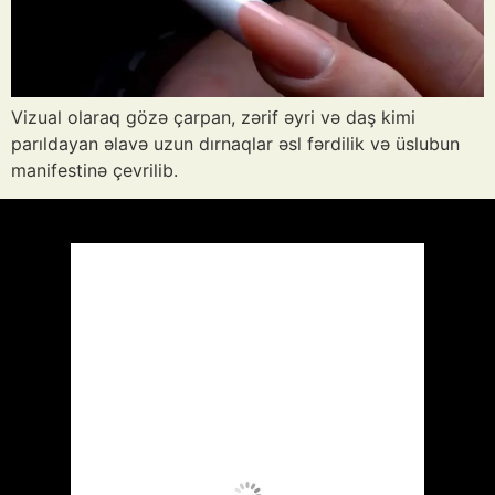
Vizual olaraq gözə çarpan, zərif əyri və daş kimi
parıldayan əlavə uzun dırnaqlar əsl fərdilik və üslubun
manifestinə çevrilib.
Azərbaycan
Respublikası, AZ
15:47,
Avq 8, 2026
40
°C
Aydın Səma