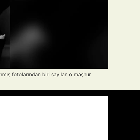
nmış fotolarından biri sayılan o məşhur
Pressure:
1009 mb
Wind Gust:
12 mph
Visibility:
10 km
Sunset:
19:59