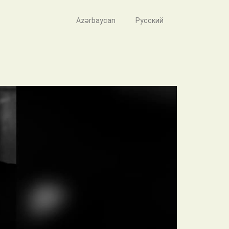
Azərbaycan
Русский
n hekayəsi