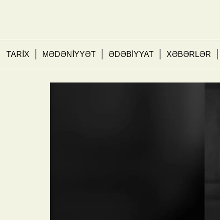
TARİX
MƏDƏNİYYƏT
ƏDƏBİYYAT
XƏBƏRLƏR
Qəzəbdən doğan portret