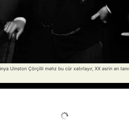
ya Uinston Çörçilli məhz bu cür xatırlayır, XX əsrin ən tanı
Avq 7, 2026
Humidity:
20 %
Wind:
10 mph
Clouds:
6%
Sunrise:
05:52