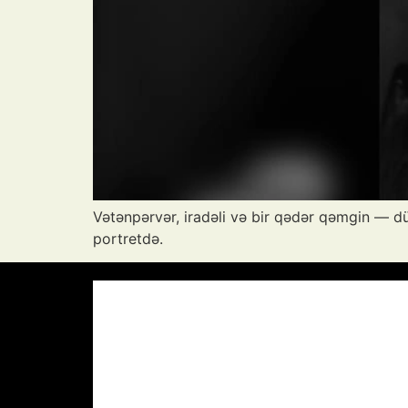
Vətənpərvər, iradəli və bir qədər qəmgin — dün
portretdə.
Azərbaycan Respublikası, AZ
14:24,
38
°C
Aydın Səma