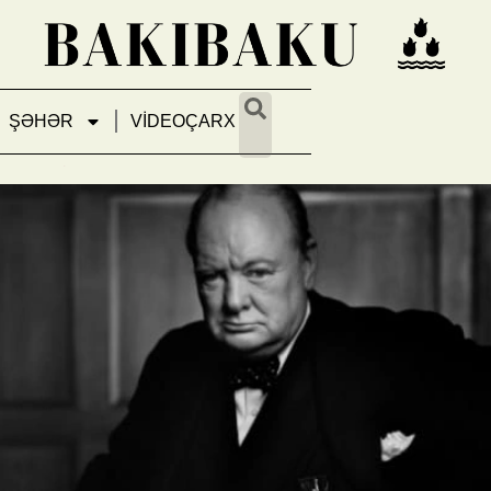
ŞƏHƏR
VİDEOÇARX
: Çörçillin məşhur portretini