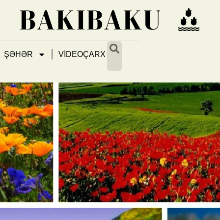
ŞƏHƏR
VİDEOÇARX
arın canlı göyqurşağı