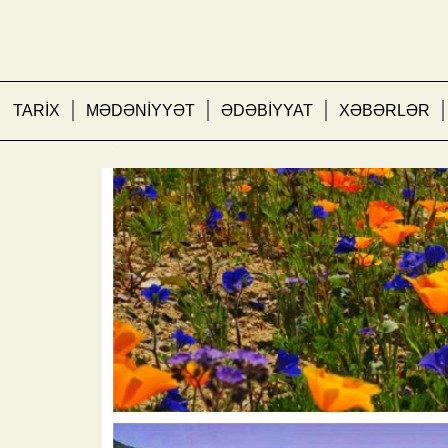
TARİX
MƏDƏNİYYƏT
ƏDƏBİYYAT
XƏBƏRLƏR
Çiçək vadisi – Himalayl