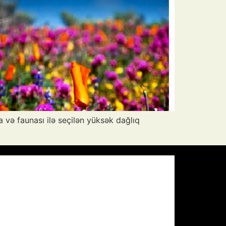
a və faunası ilə seçilən yüksək dağlıq
Pressure:
1011 mb
Wind Gust:
3 mph
Visibility:
10 km
Sunset:
19:57