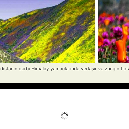
indistanın qərbi Himalay yamaclarında yerləşir və zəngin flor
Avq 8, 2026
Humidity:
54 %
Wind:
3 mph
Clouds:
0%
Sunrise:
05:53