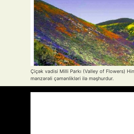
Çiçək vadisi Milli Parkı (Valley of Flowers) H
mənzərəli çəmənlikləri ilə məşhurdur.
Azərbaycan Respublikası, AZ
03:04,
25
°C
Aydın Səma