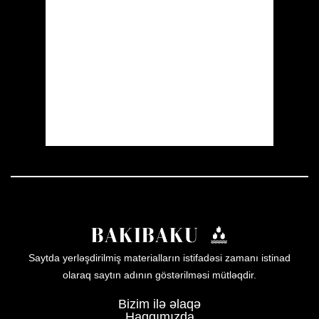
Wind Gust:
2 mph
Clouds:
6%
Visibility:
10 km
Sunrise:
05:54
Sunset:
19:56
56 %
1008 mb
2 mph
Weather from OpenWeatherMap
Saytda yerləşdirilmiş materialların istifadəsi zamanı istinad
olaraq saytın adının göstərilməsi mütləqdir.
Bizim ilə əlaqə
Haqqımızda