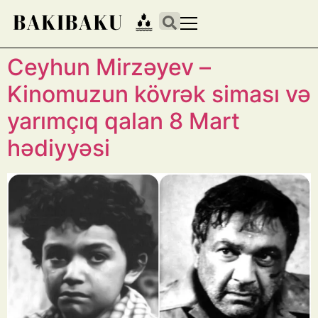
Ceyhun Mirzəyev –
Kinomuzun kövrək siması və
yarımçıq qalan 8 Mart
hədiyyəsi