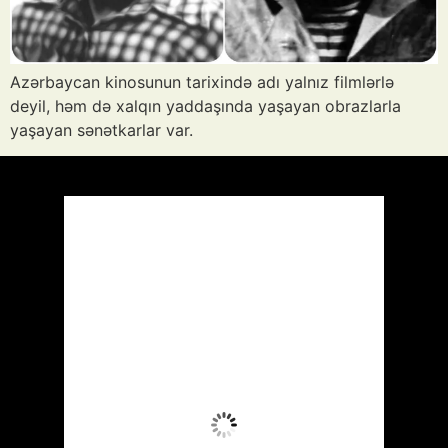
Azərbaycan kinosunun tarixində adı yalnız filmlərlə
deyil, həm də xalqın yaddaşında yaşayan obrazlarla
yaşayan sənətkarlar var.
Azərbaycan
Respublikası, AZ
05:32,
Avq 9, 2026
25
°C
Aydın Səma