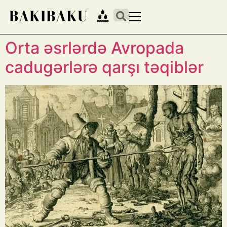
Orta əsrlərdə Avropada
cadugərlərə qarşı təqiblər