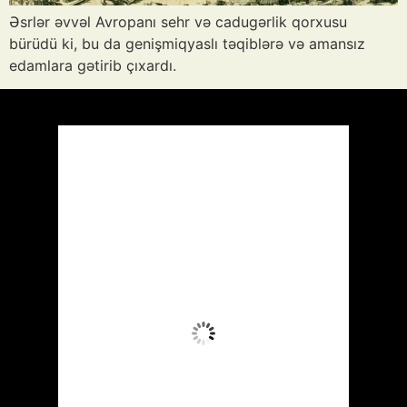
Əsrlər əvvəl Avropanı sehr və cadugərlik qorxusu
bürüdü ki, bu da genişmiqyaslı təqiblərə və amansız
edamlara gətirib çıxardı.
Azərbaycan
Respublikası, AZ
21:47,
Avq 8, 2026
31
°C
Az Buludlu
Wind Gust:
25 mph
Clouds:
19%
Visibility:
10 km