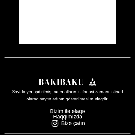
Sunrise:
05:53
Sunset:
19:57
36 %
1008 mb
14 mph
Weather from OpenWeatherMap
Saytda yerləşdirilmiş materialların istifadəsi zamanı istinad
olaraq saytın adının göstərilməsi mütləqdir.
Bizim ilə əlaqə
Haqqımızda
Bizə çatın