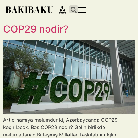
COP29 nədir?
Artıq hamıya məlumdur ki, Azərbaycanda COP29
keçiriləcək. Bəs COP29 nədir? Gəlin birlikdə
məlumatlanaq.Birləşmiş Millətlər Təşkilatının İqlim