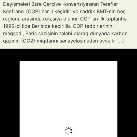
Dəyişmələri üzrə Çərçivə Konvensiyasının Tərəflər
Konfransı (COP) hər il keçirilir və sədrlik BMT-nin beş
regionu arasında rotasiya olunur. COP-un ilk toplantısı
1995-ci ildə Berlində keçirilib. COP tədbirlərinin
məqsədi, Paris sazişinin tələbi olaraq dünyada karbon
qazının (CO2) miqdarını sənayeləşmədən əvvəlki […]
Azərbaycan
Respublikası, AZ
15:24,
Avq 8, 2026
40
°C
Aydın Səma