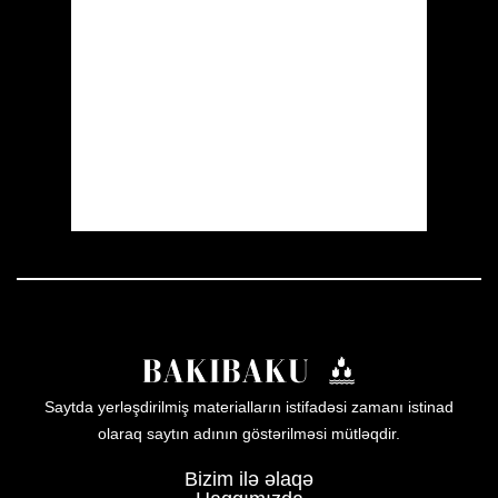
Wind Gust:
13 mph
Clouds:
1%
Visibility:
10 km
Sunrise:
05:53
Sunset:
19:57
19 %
1006 mb
12 mph
Weather from OpenWeatherMap
Saytda yerləşdirilmiş materialların istifadəsi zamanı istinad
olaraq saytın adının göstərilməsi mütləqdir.
Bizim ilə əlaqə