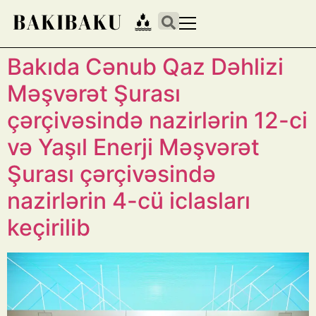
Bakıda Cənub Qaz Dəhlizi
Məşvərət Şurası
çərçivəsində nazirlərin 12-ci
və Yaşıl Enerji Məşvərət
Şurası çərçivəsində
nazirlərin 4-cü iclasları
keçirilib