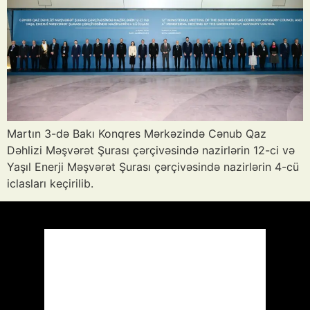
Martın 3-də Bakı Konqres Mərkəzində Cənub Qaz
Dəhlizi Məşvərət Şurası çərçivəsində nazirlərin 12-ci və
Yaşıl Enerji Məşvərət Şurası çərçivəsində nazirlərin 4-cü
iclasları keçirilib.
Azərbaycan
Respublikası, AZ
07:04,
Avq 7, 2026