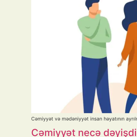
Cəmiyyət və mədəniyyət insan həyatının ayrıl
Cəmiyyət necə dəyişdi: 