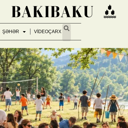
ŞƏHƏR
VİDEOÇARX