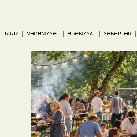
TARİX
MƏDƏNİYYƏT
ƏDƏBİYYAT
XƏBƏRLƏR
İnsana insan gərəkdir