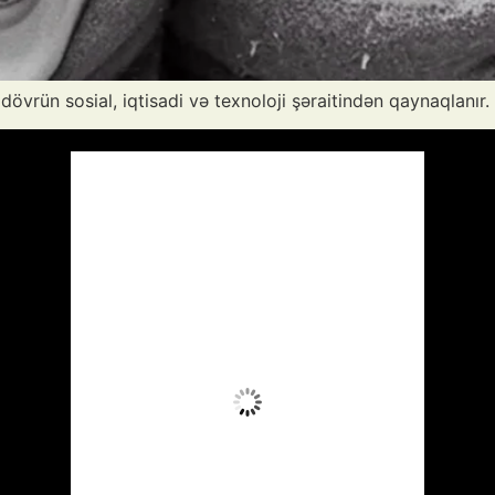
dövrün sosial, iqtisadi və texnoloji şəraitindən qaynaqlanır.
Azərbaycan
Respublikası, AZ
16:06,
Avq 7, 2026
39
°C
Aydın Səma
Wind Gust:
13 mph
Clouds:
9%
Visibility:
10 km