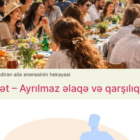
dirən ailə ənənəsinin hekayəsi
– Ayrılmaz əlaqə və qarşılıql