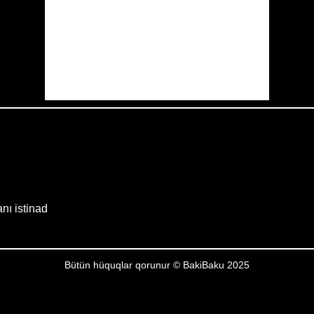
Sunrise:
05:52
Sunset:
19:59
17 %
1008 mb
9 mph
Weather from OpenWeatherMap
anı istinad
Bütün hüquqlar qorunur © BakiBaku 2025