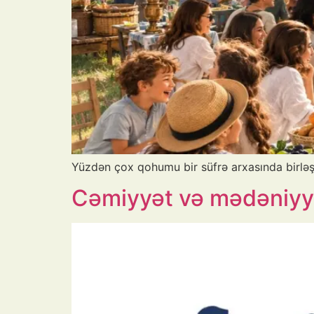
Yüzdən çox qohumu bir süfrə arxasında birləş
Cəmiyyət və mədəniyyət 