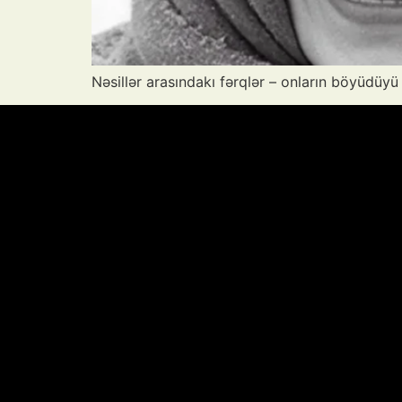
Nəsillər arasındakı fərqlər – onların böyüdüyü 