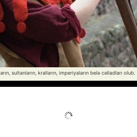
ın, sultanların, kralların, imperiyaların belə cəlladları olub.
Avq 8, 2026
Humidity:
46 %
Wind:
4 mph
Clouds:
0%
Sunrise:
05:53