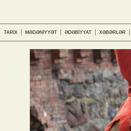
TARİX
MƏDƏNİYYƏT
ƏDƏBİYYAT
XƏBƏRLƏR
Səssiz gəlib səssiz ge