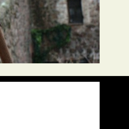
Pressure:
1011 mb
Wind Gust:
5 mph
Visibility:
10 km
Sunset:
19:57