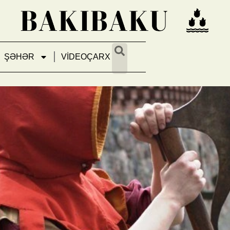
ŞƏHƏR
VİDEOÇARX
dən, məzar daşlarına adı yazıl