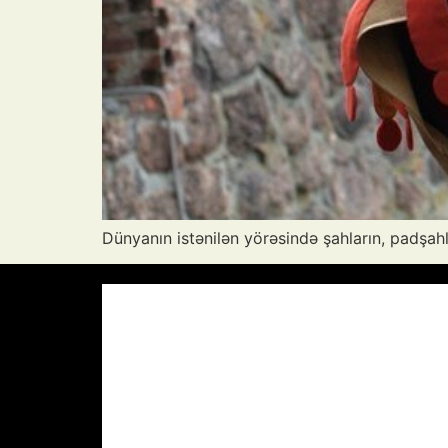
Dünyanın istənilən yörəsində şahların, padşahlar
Azərbaycan Respublikası, AZ
08:24,
28
°C
Aydın Səma