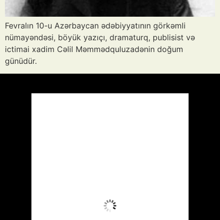
Fevralın 10-u Azərbaycan ədəbiyyatının görkəmli
nümayəndəsi, böyük yazıçı, dramaturq, publisist və
ictimai xadim Cəlil Məmmədquluzadənin doğum
günüdür.
Azərbaycan
Respublikası, AZ
03:21,
Avq 7, 2026
25
°C
Aydın Səma
Wind Gust:
6 mph