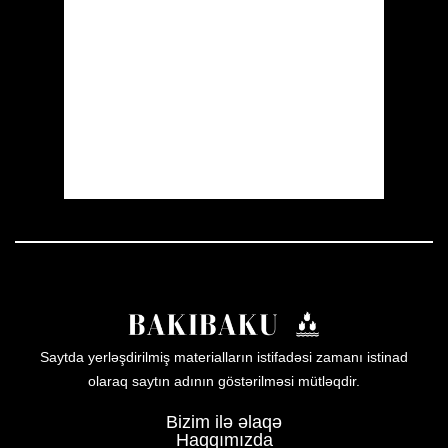
Clouds:
6%
Visibility:
10 km
Sunrise:
05:52
Sunset:
19:59
56 %
1013 mb
5 mph
Weather from OpenWeatherMap
Saytda yerləşdirilmiş materialların istifadəsi zamanı istinad
olaraq saytın adının göstərilməsi mütləqdir.
Bizim ilə əlaqə
Haqqımızda