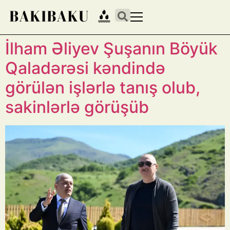
İlham Əliyev Şuşanın Böyük
Qaladərəsi kəndində
görülən işlərlə tanış olub,
sakinlərlə görüşüb