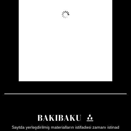
Aydın Səma
Wind Gust:
3 mph
Clouds:
5%
Visibility:
10 km
Sunrise:
05:54
Sunset:
19:56
48 %
1009 mb
3 mph
Weather from OpenWeatherMap
Saytda yerləşdirilmiş materialların istifadəsi zamanı istinad