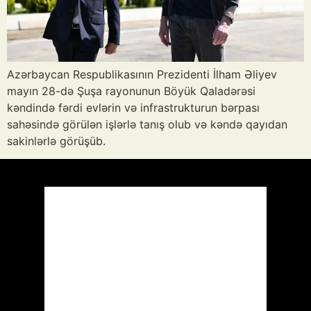
Azərbaycan Respublikasının Prezidenti İlham Əliyev
mayın 28-də Şuşa rayonunun Böyük Qaladərəsi
kəndində fərdi evlərin və infrastrukturun bərpası
sahəsində görülən işlərlə tanış olub və kəndə qayıdan
sakinlərlə görüşüb.
Azərbaycan
Respublikası, AZ
07:44,
Avq 9, 2026
28
°C