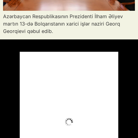
Azərbaycan Respublikasının Prezidenti İlham Əliyev
martın 13-də Bolqarıstanın xarici işlər naziri Georq
Georqievi qəbul edib.
Azərbaycan
Respublikası, AZ
10:59,
Avq 9, 2026
35
°C
Az Buludlu
Wind Gust:
10 mph
Clouds:
20%