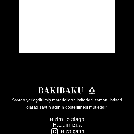
Visibility:
10 km
Sunrise:
05:54
Sunset:
19:56
29 %
1008 mb
8 mph
Weather from OpenWeatherMap
Saytda yerləşdirilmiş materialların istifadəsi zamanı istinad
olaraq saytın adının göstərilməsi mütləqdir.
Bizim ilə əlaqə
Haqqımızda
Bizə çatın