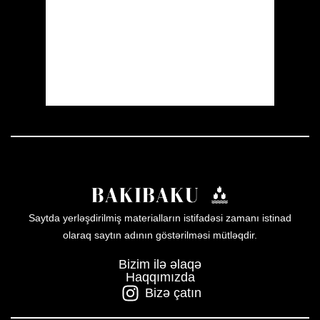
Sunrise:
05:53
Sunset:
19:57
22 %
1006 mb
19 mph
Weather from OpenWeatherMap
Saytda yerləşdirilmiş materialların istifadəsi zamanı istinad
olaraq saytın adının göstərilməsi mütləqdir.
Bizim ilə əlaqə
Haqqımızda
Bizə çatın