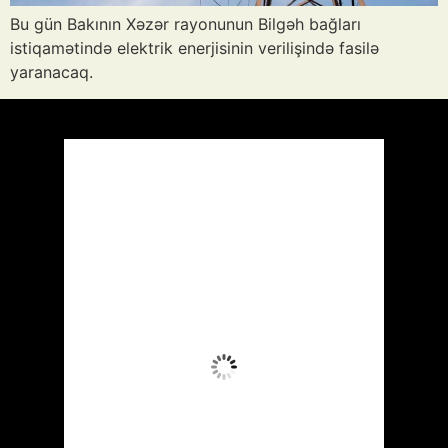
Bu gün Bakının Xəzər rayonunun Bilgəh bağları
istiqamətində elektrik enerjisinin verilişində fasilə
yaranacaq.
Azərbaycan
Respublikası, AZ
18:46,
Avq 8, 2026
37
°C
Aydın Səma
Wind Gust:
19 mph
Clouds:
0%
Visibility:
10 km