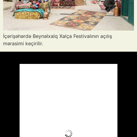
İçərişəhərdə Beynəlxalq Xalça Festivalının açılış
mərasimi keçirilir.
Azərbaycan
Respublikası, AZ
13:34,
Avq 6, 2026
37
°C
Aydın Səma