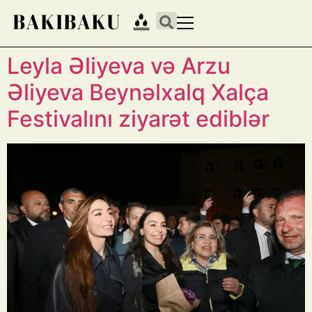
Leyla Əliyeva və Arzu
Əliyeva Beynəlxalq Xalça
Festivalını ziyarət ediblər