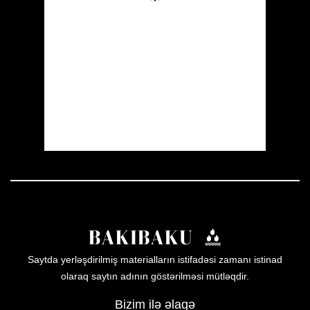
Wind Gust:
13 mph
Clouds:
0%
Visibility:
10 km
Sunrise:
05:51
Sunset:
20:00
19 %
1011 mb
8 mph
Weather from OpenWeatherMap
Saytda yerləşdirilmiş materialların istifadəsi zamanı istinad
olaraq saytın adının göstərilməsi mütləqdir.
Bizim ilə əlaqə