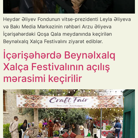
Heydər Əliyev Fondunun vitse-prezidenti Leyla Əliyeva
və Bakı Media Mərkəzinin rəhbəri Arzu Əliyeva
İçərişəhərdəki Qoşa Qala meydanında keçirilən
Beynəlxalq Xalça Festivalını ziyarət ediblər.
İçərişəhərdə Beynəlxalq
Xalça Festivalının açılış
mərasimi keçirilir