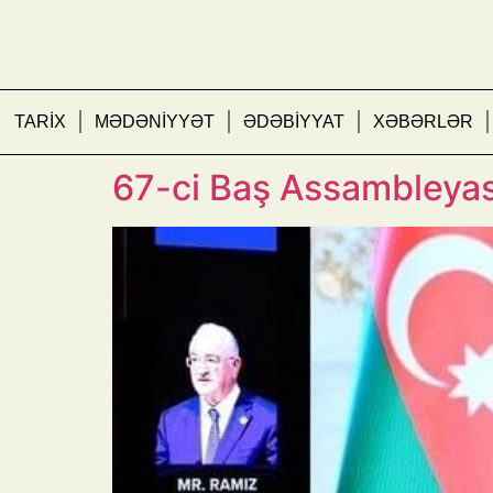
TARİX
MƏDƏNİYYƏT
ƏDƏBİYYAT
XƏBƏRLƏR
Azərbaycan Prezidenti 
67-ci Baş Assambleyası