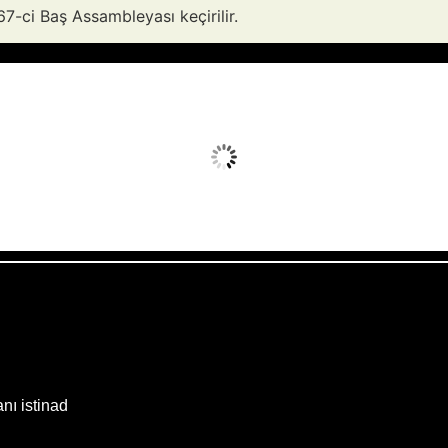
7-ci Baş Assambleyası keçirilir.
Avq 8, 2026
Humidity:
55 %
Wind:
3 mph
Clouds:
0%
Sunrise:
05:53
Weather from OpenWeatherMap
anı istinad