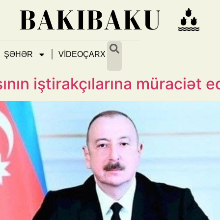
ŞƏHƏR
VİDEOÇARX
İlham Əliyev Beynəlxalq Haki
nın iştirakçılarına müraciət e