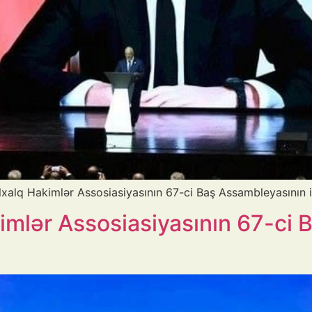
lxalq Hakimlər Assosiasiyasının 67-ci Baş Assambleyasının iş
imlər Assosiasiyasının 67-ci 