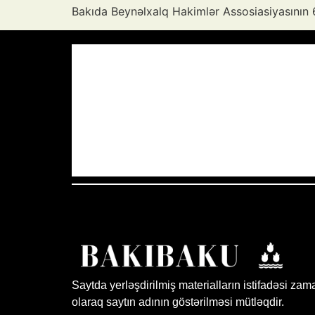
Bakıda Beynəlxalq Hakimlər Assosiasiyasının 6
Azərbaycan Respublikası, AZ
03:59,
24
°C
Aydın Səma
Saytda yerləşdirilmiş materialların istifadəsi zam
olaraq saytın adının göstərilməsi mütləqdir.