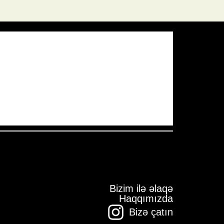
Pressure:
1011 mb
Wind Gust:
3 mph
Visibility:
10 km
Sunset:
19:57
Bizim ilə əlaqə
Haqqımızda
Bizə çatın