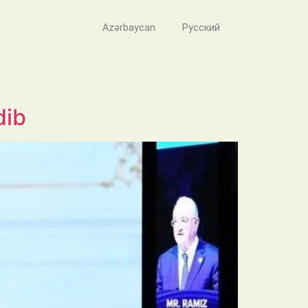
Azərbaycan
Русский
mlər Assosiasiyasının
dib