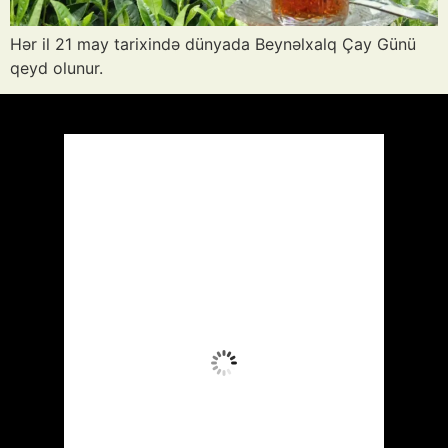
Hər il 21 may tarixində dünyada Beynəlxalq Çay Günü
qeyd olunur.
Azərbaycan
Respublikası, AZ
22:26,
Avq 6, 2026
30
°C
Aydın Səma
Wind Gust:
29 mph
Clouds:
9%
Visibility:
10 km