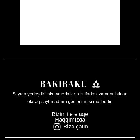
Sunrise:
05:51
Sunset:
20:00
33 %
1011 mb
16 mph
Weather from OpenWeatherMap
Saytda yerləşdirilmiş materialların istifadəsi zamanı istinad
olaraq saytın adının göstərilməsi mütləqdir.
Bizim ilə əlaqə
Haqqımızda
Bizə çatın