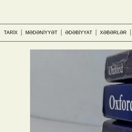
TARİX
MƏDƏNİYYƏT
ƏDƏBİYYAT
XƏBƏRLƏR
Oksford lüğəti 2024-cü