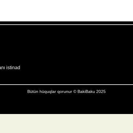
Weather from OpenWeatherMap
anı istinad
Bütün hüquqlar qorunur © BakiBaku 2025