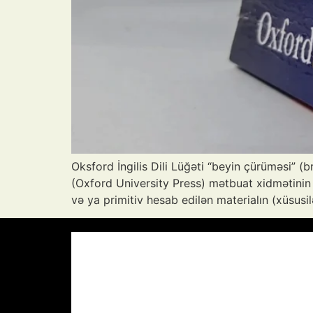
Oksford İngilis Dili Lüğəti “beyin çürüməsi” (
(Oxford University Press) mətbuat xidmətinin 
və ya primitiv hesab edilən materialın (xüsusi
Azərbaycan Respublikası, AZ
11:34,
A
33
°C