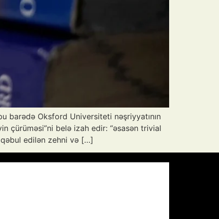
 bu barədə Oksford Universiteti nəşriyyatının
 çürüməsi”ni belə izah edir: “əsasən trivial
 qəbul edilən zehni və […]
Pressure:
1012 mb
Wind Gust:
7 mph
Visibility:
10 km
Sunset:
20:00