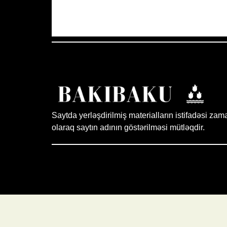
Aydın Səma
Saytda yerləşdirilmiş materialların istifadəsi zam
olaraq saytın adının göstərilməsi mütləqdir.