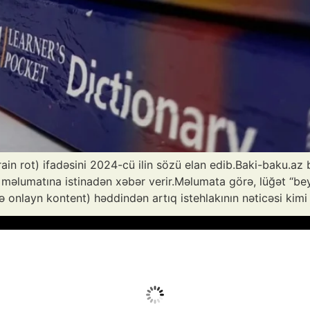
brain rot) ifadəsini 2024-cü ilin sözü elan edib.Baki-baku.az
məlumatına istinadən xəbər verir.Məlumata görə, lüğət “beyin
lə onlayn kontent) həddindən artıq istehlakının nəticəsi kimi
vq 6, 2026
Humidity:
25 %
Wind:
5 mph
Clouds:
0%
Sunrise:
05:51