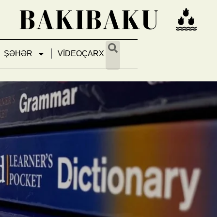
ŞƏHƏR
VİDEOÇARX
 ilin sözünü açıqlayıb