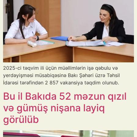
2025-ci təqvim ili üçün müəllimlərin işə qəbulu və
yerdəyişməsi müsabiqəsinə Bakı Şəhəri üzrə Təhsil
İdarəsi tərəfindən 2 857 vakansiya təqdim olunub.
Bu il Bakıda 52 məzun qızıl
və gümüş nişana layiq
görülüb