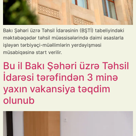
Bakı Şəhəri üzrə Təhsil İdarəsinin (BŞTİ) tabeliyindəki
məktəbəqədər təhsil müəssisələrində daimi əsaslarla
işləyən tərbiyəçi-müəllimlərin yerdəyişməsi
müsabiqəsinə start verilir.
Bu il Bakı Şəhəri üzrə Təhsil
İdarəsi tərəfindən 3 minə
yaxın vakansiya təqdim
olunub