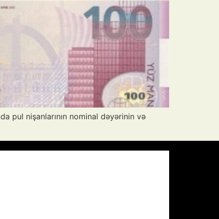
da pul nişanlarının nominal dəyərinin və
Pressure:
1008 mb
Wind Gust:
15 mph
Visibility:
10 km
Sunset:
20:01