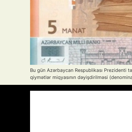
Bu gün Azərbaycan Respublikası Prezidenti tər
qiymətlər miqyasının dəyişdirilməsi (denomina
Azərbaycan Respublikası, AZ
17:51,
A
38
°C
Aydın Səma