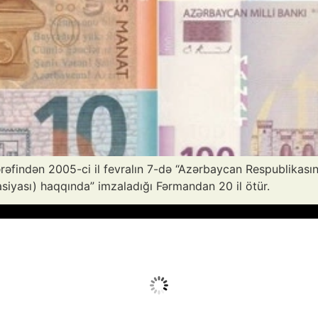
əfindən 2005-ci il fevralın 7-də “Azərbaycan Respublikasın
siyası) haqqında” imzaladığı Fərmandan 20 il ötür.
vq 5, 2026
Humidity:
15 %
Wind:
16 mph
Clouds:
2%
Sunrise:
05:50