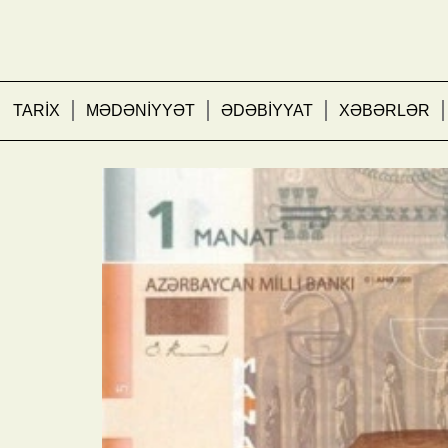
TARİX
MƏDƏNİYYƏT
ƏDƏBİYYAT
XƏBƏRLƏR
Yeni manatın tarixi: 20