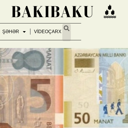
ŞƏHƏR
VİDEOÇARX
06-cı ildən başlayan pul islaha