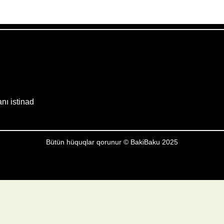
Weather from OpenWeatherMap
anı istinad
Bütün hüquqlar qorunur © BakiBaku 2025