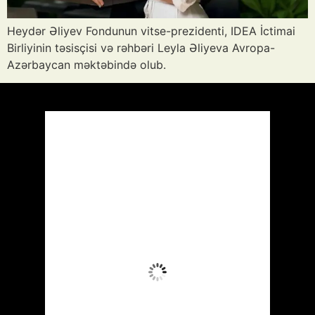
Heydər Əliyev Fondunun vitse-prezidenti, IDEA İctimai
Birliyinin təsisçisi və rəhbəri Leyla Əliyeva Avropa-
Azərbaycan məktəbində olub.
Azərbaycan
Respublikası, AZ
21:12,
Avq 7, 2026
32
°C
Aydın Səma
Wind Gust:
28 mph
Clouds:
8%