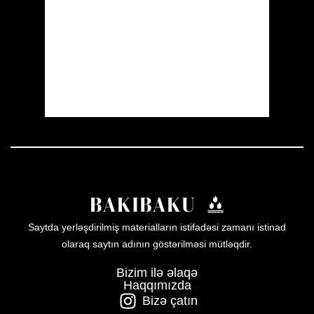
Visibility:
10 km
Sunrise:
05:52
Sunset:
19:59
30 %
1010 mb
17 mph
Weather from OpenWeatherMap
Saytda yerləşdirilmiş materialların istifadəsi zamanı istinad
olaraq saytın adının göstərilməsi mütləqdir.
Bizim ilə əlaqə
Haqqımızda
Bizə çatın