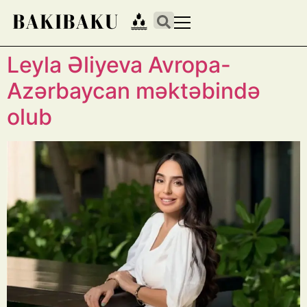
Leyla Əliyeva Avropa-
Azərbaycan məktəbində
olub