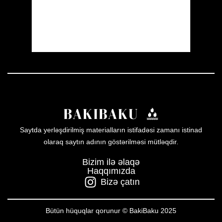
Sunset:
19:57
25 %
1010 mb
8 mph
Weather from OpenWeatherMap
Saytda yerləşdirilmiş materialların istifadəsi zamanı istinad
olaraq saytın adının göstərilməsi mütləqdir.
Bizim ilə əlaqə
Haqqımızda
Bizə çatın
Bütün hüquqlar qorunur © BakiBaku 2025