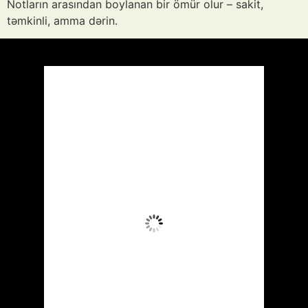
Notların arasından boylanan bir ömür olur – sakit,
təmkinli, amma dərin.
Azərbaycan
Respublikası, AZ
11:22,
Avq 8, 2026
35
°C
Aydın Səma
Wind Gust:
10 mph
Clouds:
0%
Visibility:
10 km
Sunrise:
05:53