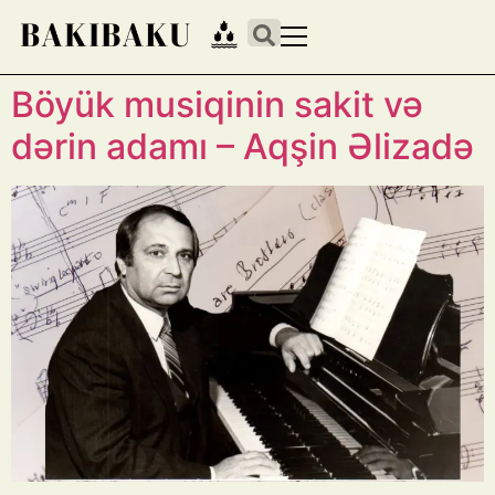
Böyük musiqinin sakit və
dərin adamı – Aqşin Əlizadə