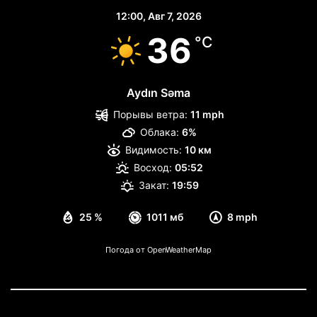
12:00,
Авг 7, 2026
36
°C
Aydın Səma
Порывы ветра:
11 mph
Облака:
6%
Видимость:
10 км
Восход:
05:52
Закат:
19:59
25 %
1011 мб
8 mph
Погода от OpenWeatherMap