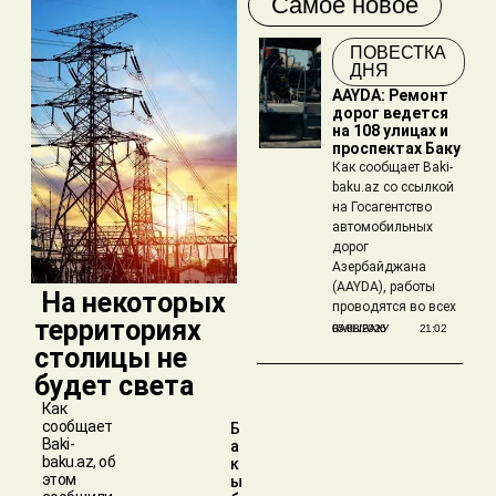
Самое новое
ПОВЕСТКА
ДНЯ
AAYDA: Ремонт
дорог ведется
на 108 улицах и
проспектах Баку
Как сообщает Baki-
baku.az со ссылкой
на Госагентство
автомобильных
дорог
Азербайджана
(AAYDA), работы
​ На некоторых
проводятся во всех
территориях
БАКЫБАКУ
05/08/2026
21:02
столицы не
будет света
Как
сообщает
Б
Baki-
а
baku.az, об
к
этом
ы