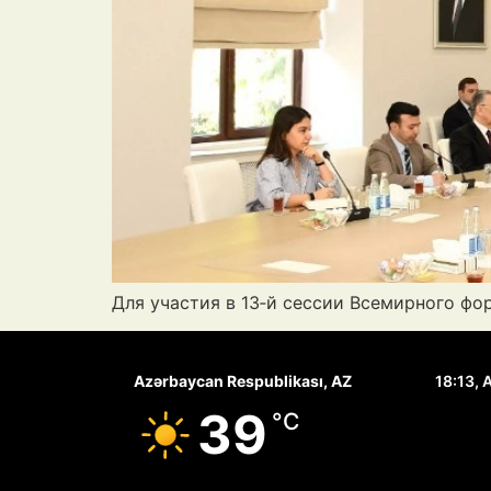
Для участия в 13‑й сессии Всемирного фо
Azərbaycan Respublikası, AZ
18:13,
А
39
°C