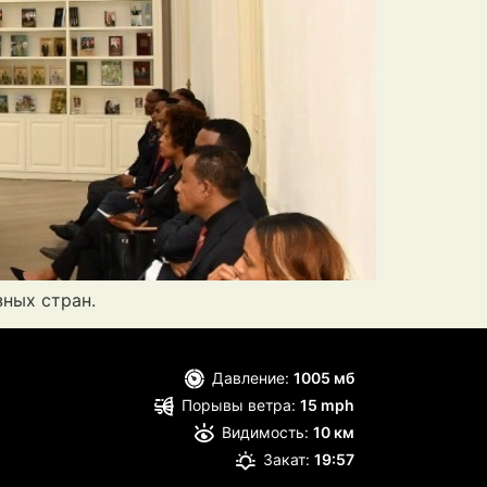
зных стран.
Давление:
1005 мб
Порывы ветра:
15 mph
Видимость:
10 км
Закат:
19:57