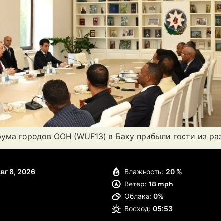
рума городов ООН (WUF13) в Баку прибыли гости из ра
вг 8, 2026
Влажность:
20 %
Ветер:
18 mph
Облака:
0%
Восход:
05:53