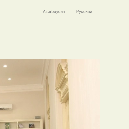
Azərbaycan
Русский
ти намерены изучить