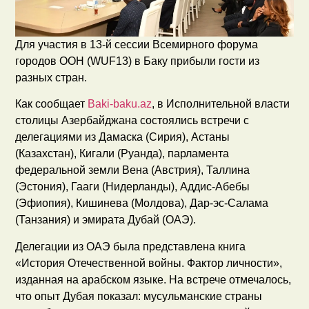
Для участия в 13‑й сессии Всемирного форума
городов ООН (WUF13) в Баку прибыли гости из
разных стран.
Как сообщает
Baki-baku.az
, в Исполнительной власти
столицы Азербайджана состоялись встречи с
делегациями из Дамаска (Сирия), Астаны
(Казахстан), Кигали (Руанда), парламента
федеральной земли Вена (Австрия), Таллина
(Эстония), Гааги (Нидерланды), Аддис‑Абебы
(Эфиопия), Кишинева (Молдова), Дар‑эс‑Салама
(Танзания) и эмирата Дубай (ОАЭ).
Делегации из ОАЭ была представлена книга
«История Отечественной войны. Фактор личности»,
изданная на арабском языке. На встрече отмечалось,
что опыт Дубая показал: мусульманские страны