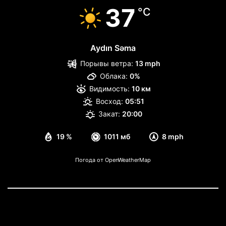
37
°C
Aydın Səma
Порывы ветра:
13 mph
Облака:
0%
Видимость:
10 км
Восход:
05:51
Закат:
20:00
19 %
1011 мб
8 mph
Погода от OpenWeatherMap