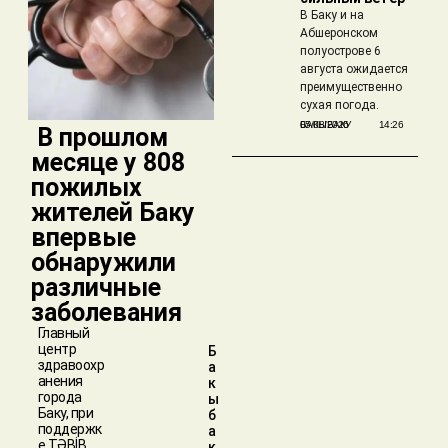
В Баку и на
Абшеронском
полуострове 6
августа ожидается
преимущественно
сухая погода.
БАКЫБАКУ
05/08/2026
14:26
​ В прошлом
месяце у 808
пожилых
жителей Баку
впервые
обнаружили
различные
заболевания
Главный
центр
Б
здравоохр
а
анения
к
города
ы
Баку, при
б
поддержк
а
е TƏBİB,
к