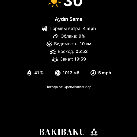
30
Aydın Səma
Порывы ветра:
4 mph
Облака:
9%
Видимость:
10 км
Восход:
05:52
Закат:
19:59
41 %
1013 мб
5 mph
Погода от OpenWeatherMap