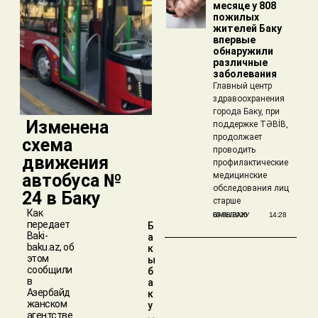
месяце у 808
пожилых
жителей Баку
впервые
обнаружили
различные
заболевания
Главный центр
здравоохранения
города Баку, при
​ Изменена
поддержке TƏBİB,
продолжает
схема
проводить
движения
профилактические
автобуса №
медицинские
обследования лиц
24 в Баку
старше
Как
БАКЫБАКУ
05/08/2026
14:28
передает
Б
Baki-
а
baku.az, об
к
этом
ы
сообщили
б
в
а
Азербайд
к
жанском
у
агентстве