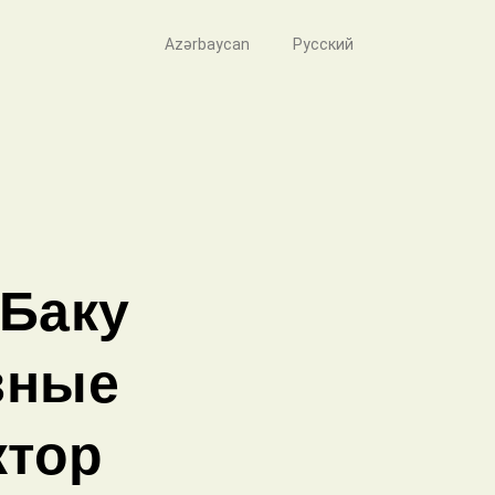
Azərbaycan
Русский
 Баку
зные
ктор