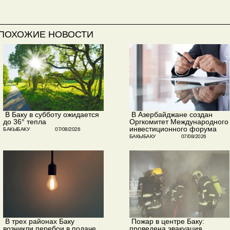
ПОХОЖИЕ НОВОСТИ
​ В Баку в субботу ожидается
​ В Азербайджане создан
до 36° тепла
Оргкомитет Международного
инвестиционного форума
БАКЫБАКУ
07/08/2026
БАКЫБАКУ
07/08/2026
​ В трех районах Баку
​ Пожар в центре Баку:
возникли перебои в подаче
проведена эвакуация