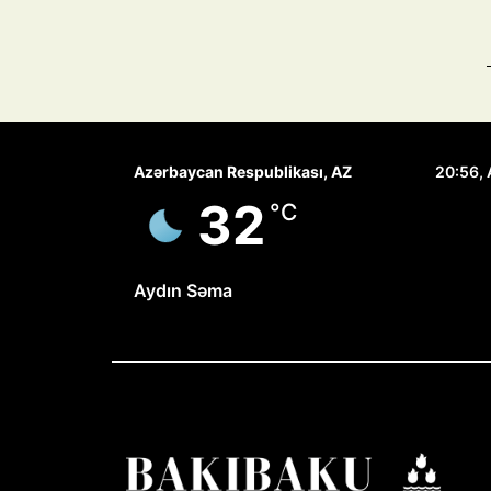
Azərbaycan Respublikası, AZ
20:56,
32
°C
Aydın Səma