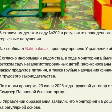
В столичном детском саду №202 в результате проведенног
серьезные нарушения.
Как сообщает
Baki-baku.az
, проверку провело Управление о
Согласно информации ведомства, в ходе мониторинга был
детском саду незарегистрированных детей, зафиксированы
заказу продуктов питания, а также грубые нарушения фин
и трудового законодательства.
По итогам проверки, 23 июля 2025 года трудовой договор 
Симузер Пашаевой был расторгнут.
В Управлении образования заявили, что мониторинги в до
на регулярной основе.