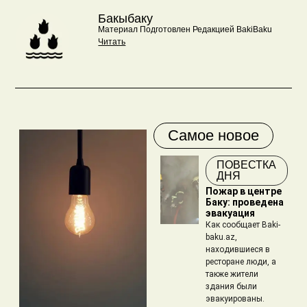
Бакыбаку
Материал Подготовлен Редакцией BakiBaku
Читать
Самое новое
ПОВЕСТКА
ДНЯ
Пожар в центре
Баку: проведена
эвакуация
Как сообщает Baki-
baku.az,
находившиеся в
ресторане люди, а
также жители
здания были
эвакуированы.