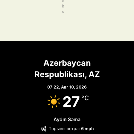
a
k
u
Azərbaycan
Respublikası, AZ
07:22,
Авг 10, 2026
27
°C
Aydın Səma
Порывы ветра:
6 mph