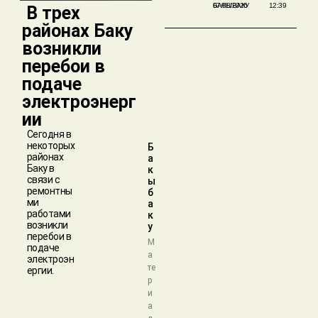
БАКЫБАКУ
07/08/2026
12:39
​ В трех
районах Баку
возникли
перебои в
подаче
электроэнерг
ии
Сегодня в
некоторых
Б
районах
а
Баку в
к
связи с
ы
ремонтны
б
ми
а
работами
к
возникли
у
перебои в
М
подаче
а
электроэн
те
ергии.
р
и
а