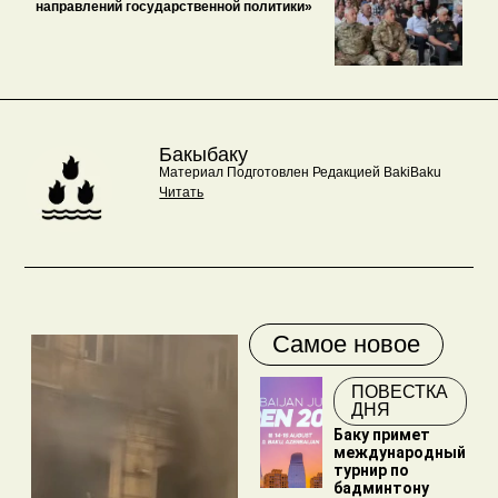
направлений государственной политики»
Бакыбаку
Материал Подготовлен Редакцией BakiBaku
Читать
Самое новое
ПОВЕСТКА
ДНЯ
Баку примет
международный
турнир по
бадминтону