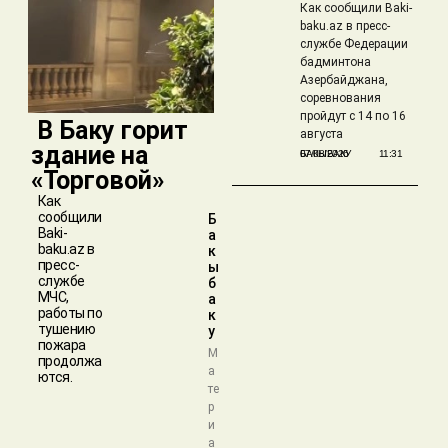
Как сообщили Baki-
baku.az в пресс-
службе Федерации
бадминтона
Азербайджана,
соревнования
пройдут с 14 по 16
​ В Баку горит
августа
здание на
БАКЫБАКУ
07/08/2026
11:31
«Торговой»
Как
сообщили
Б
Baki-
а
baku.az в
к
пресс-
ы
службе
б
МЧС,
а
работы по
к
тушению
у
пожара
М
продолжа
а
ются.
те
р
и
а