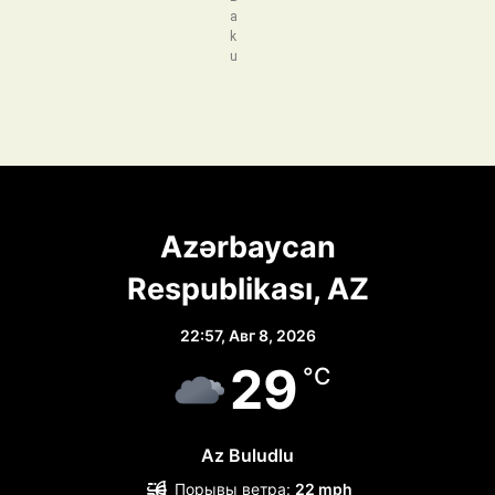
a
k
u
Azərbaycan
Respublikası, AZ
22:57,
Авг 8, 2026
29
°C
Az Buludlu
Порывы ветра:
22 mph