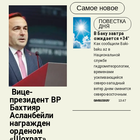
Самое новое
ПОВЕСТКА
ДНЯ
В Баку завтра
ожидается +34°
Как сообщили Baki-
baku.az в
Национальной
службе
гидрометеорологии,
временами
усиливающийся
северо-западный
ветер днем сменится
​ Вице-
северо-восточным.
президент BP
БАКЫБАКУ
06/08/2026
13:47
Бахтияр
Асланбейли
награжден
орденом
«Шохрат»