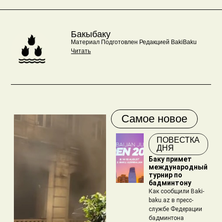
Бакыбаку
Материал Подготовлен Редакцией BakiBaku
Читать
Самое новое
ПОВЕСТКА
ДНЯ
Баку примет
международный
турнир по
бадминтону
Как сообщили Baki-
baku.az в пресс-
службе Федерации
бадминтона