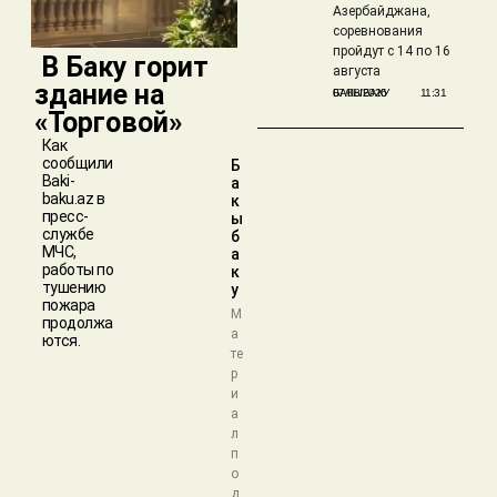
Азербайджана,
соревнования
пройдут с 14 по 16
​ В Баку горит
августа
здание на
БАКЫБАКУ
07/08/2026
11:31
«Торговой»
Как
сообщили
Б
Baki-
а
baku.az в
к
пресс-
ы
службе
б
МЧС,
а
работы по
к
тушению
у
пожара
М
продолжа
а
ются.
те
р
и
а
л
п
о
д