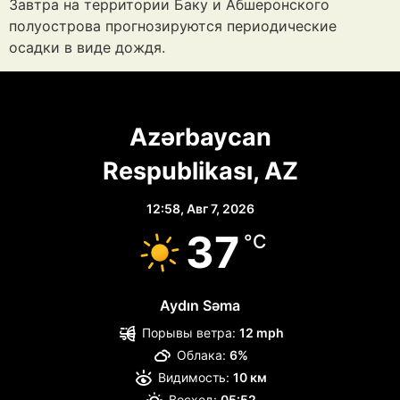
Завтра на территории Баку и Абшеронского
полуострова прогнозируются периодические
осадки в виде дождя.
Azərbaycan
Respublikası, AZ
12:58,
Авг 7, 2026
37
°C
Aydın Səma
Порывы ветра:
12 mph
Облака:
6%
Видимость:
10 км
Восход:
05:52