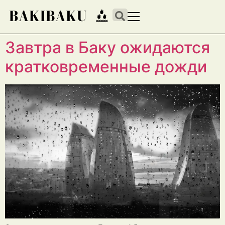
Завтра в Баку ожидаются
кратковременные дожди